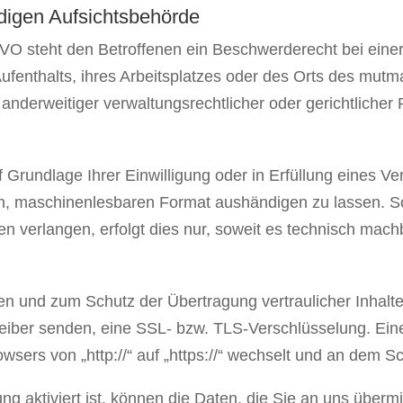
digen Aufsichts­behörde
O steht den Betroffenen ein Beschwerderecht bei einer
ufenthalts, ihres Arbeitsplatzes oder des Orts des mut
nderweitiger verwaltungsrechtlicher oder gerichtlicher 
 Grundlage Ihrer Einwilligung oder in Erfüllung eines Ver
en, maschinenlesbaren Format aushändigen zu lassen. So
 verlangen, erfolgt dies nur, soweit es technisch machb
en und zum Schutz der Übertragung vertraulicher Inhalt
treiber senden, eine SSL- bzw. TLS-Verschlüsselung. Ei
wsers von „http://“ auf „https://“ wechselt und an dem S
aktiviert ist, können die Daten, die Sie an uns übermit