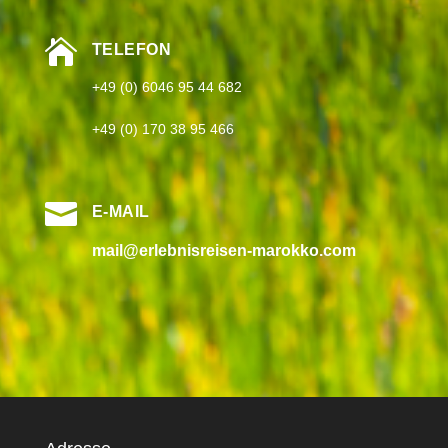

TELEFON
+49 (0) 6046 95 44 682
+49 (0) 170 38 95 466

E-MAIL
mail@erlebnisreisen-marokko.com