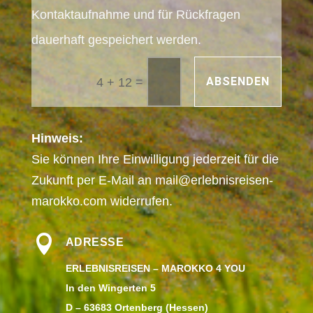
Kontaktaufnahme und für Rückfragen
dauerhaft gespeichert werden.
=
ABSENDEN
4 + 12
Hinweis:
Sie können Ihre Einwilligung jederzeit für die
Zukunft per E-Mail an
mail@erlebnisreisen-
marokko.com
widerrufen.

ADRESSE
ERLEBNISREISEN – MAROKKO 4 YOU
In den Wingerten 5
D – 63683 Ortenberg (Hessen)