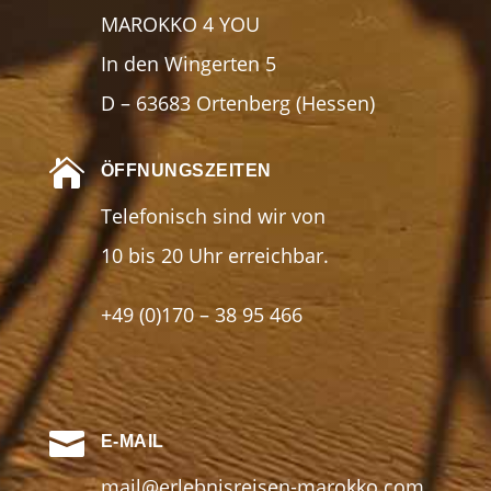
MAROKKO 4 YOU
In den Wingerten 5
D – 63683 Ortenberg (Hessen)

ÖFFNUNGSZEITEN
Telefonisch sind wir von
10 bis 20 Uhr erreichbar.
+49 (0)170 – 38 95 466

E-MAIL
mail@erlebnisreisen-marokko.com